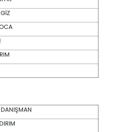
NGİZ
KOCA
N
IRIM
DANIŞMAN
LDIRIM