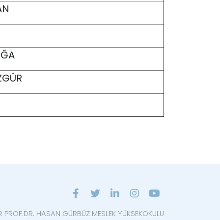
AN
IVĞA
ÖZGÜR
R PROF.DR. HASAN GÜRBÜZ MESLEK YÜKSEKOKULU