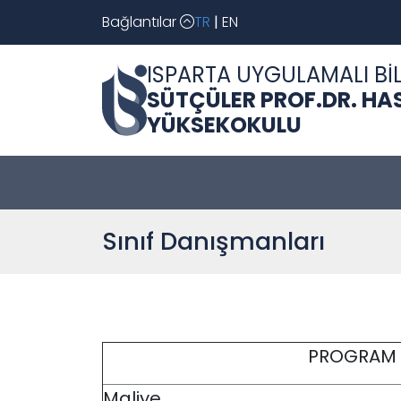
Bağlantılar
TR
|
EN
ISPARTA UYGULAMALI BİL
SÜTÇÜLER PROF.DR. HA
YÜKSEKOKULU
Sınıf Danışmanları
PROGRAM
Maliye