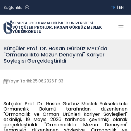
Bağlantılar
TR
|
EN
ISPARTA UYGULAMALI BİLİMLER ÜNİVERSİTESİ
SÜTÇÜLER PROF.DR. HASAN GÜRBÜZ MESLEK
YÜKSEKOKULU
Sütçüler Prof. Dr. Hasan Gürbüz MYO'da
"Ormancılıkta Mezun Deneyimi" Kariyer
Söyleşisi Gerçekleştirildi
Yayın Tarihi: 25.06.2026 11:33
Sütçüler Prof. Dr. Hasan Gürbüz Meslek Yüksekokulu
Ormancılık Bölümü tarafından düzenlenen
"Ormancılık ve Orman Ürünleri Kariyer Söyleşileri"
etkinliği, 19 Mayıs 2026 tarihinde çevrimiçi olarak
gerçekleştirildi. "Ormancılıkta Mezun Deneyimi"
temasıyla düzenlenen söyleşiye, Ormancılık ve