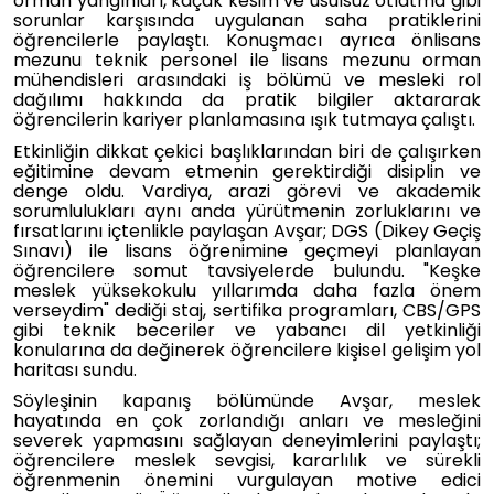
orman yangınları, kaçak kesim ve usulsüz otlatma gibi
sorunlar karşısında uygulanan saha pratiklerini
öğrencilerle paylaştı. Konuşmacı ayrıca önlisans
mezunu teknik personel ile lisans mezunu orman
mühendisleri arasındaki iş bölümü ve mesleki rol
dağılımı hakkında da pratik bilgiler aktararak
öğrencilerin kariyer planlamasına ışık tutmaya çalıştı.
Etkinliğin dikkat çekici başlıklarından biri de çalışırken
eğitimine devam etmenin gerektirdiği disiplin ve
denge oldu. Vardiya, arazi görevi ve akademik
sorumlulukları aynı anda yürütmenin zorluklarını ve
fırsatlarını içtenlikle paylaşan Avşar; DGS (Dikey Geçiş
Sınavı) ile lisans öğrenimine geçmeyi planlayan
öğrencilere somut tavsiyelerde bulundu. "Keşke
meslek yüksekokulu yıllarımda daha fazla önem
verseydim" dediği staj, sertifika programları, CBS/GPS
gibi teknik beceriler ve yabancı dil yetkinliği
konularına da değinerek öğrencilere kişisel gelişim yol
haritası sundu.
Söyleşinin kapanış bölümünde Avşar, meslek
hayatında en çok zorlandığı anları ve mesleğini
severek yapmasını sağlayan deneyimlerini paylaştı;
öğrencilere meslek sevgisi, kararlılık ve sürekli
öğrenmenin önemini vurgulayan motive edici