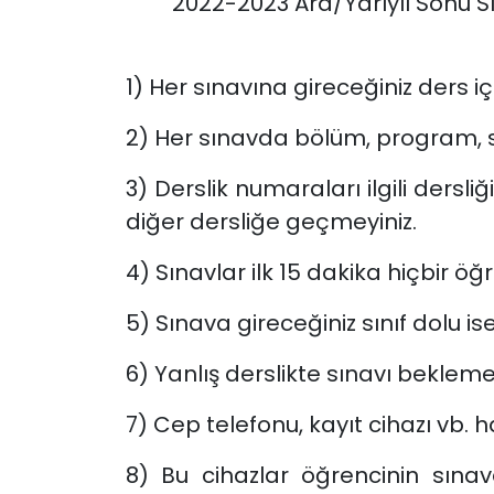
2022-2023 Ara/Yarıyıl Sonu Sı
1) Her sınavına gireceğiniz ders iç
2) Her sınavda bölüm, program, sı
3) Derslik numaraları ilgili dersl
diğer dersliğe geçmeyiniz.
4) Sınavlar ilk 15 dakika hiçbir ö
5) Sınava gireceğiniz sınıf dolu is
6) Yanlış derslikte sınavı bekleme
7) Cep telefonu, kayıt cihazı vb.
8) Bu cihazlar öğrencinin sına